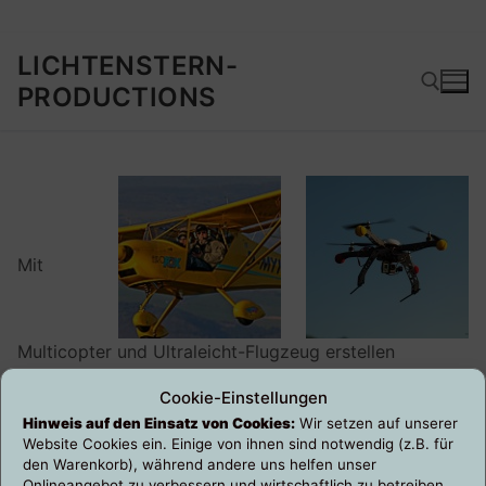
Zum
LICHTENSTERN-
Inhalt
PRODUCTIONS
springen
Suchen nach:
Mit
Multicopter und Ultraleicht-Flugzeug erstellen
wir professionelle Aufnahmen aus der Luft.
Cookie-Einstellungen
Hinweis auf den Einsatz von Cookies:
Wir setzen auf unserer
Website Cookies ein. Einige von ihnen sind notwendig (z.B. für
den Warenkorb), während andere uns helfen unser
Onlineangebot zu verbessern und wirtschaftlich zu betreiben.