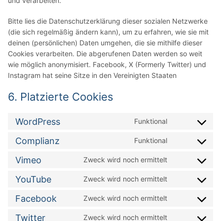
und verarbeiten.
Bitte lies die Datenschutzerklärung dieser sozialen Netzwerke
(die sich regelmäßig ändern kann), um zu erfahren, wie sie mit
deinen (persönlichen) Daten umgehen, die sie mithilfe dieser
Cookies verarbeiten. Die abgerufenen Daten werden so weit
wie möglich anonymisiert. Facebook, X (Formerly Twitter) und
Instagram hat seine Sitze in den Vereinigten Staaten
6. Platzierte Cookies
WordPress
Funktional
Consent
to
Complianz
Funktional
Consent
service
to
wordpress
Vimeo
Zweck wird noch ermittelt
Consent
service
to
complianz
YouTube
Zweck wird noch ermittelt
Consent
service
to
vimeo
Facebook
Zweck wird noch ermittelt
Consent
service
to
youtube
Twitter
Zweck wird noch ermittelt